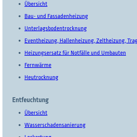
Übersicht
Bau- und Fassadenheizung
Unterlagsbodentrocknung
Eventheizung, Hallenheizung, Zeltheizung, Tra
Heizungsersatz für Notfälle und Umbauten
Was möchten Sie finde
Fernwärme
Heutrocknung
Entfeuchtung
Suchen Sie etwas?
Übersicht
Wasserschadensanierung