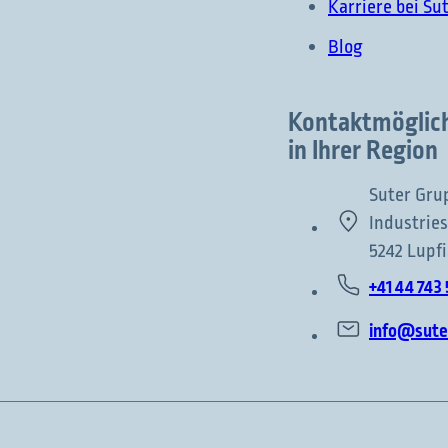
Karriere bei Su
Blog
Kontaktmöglic
in Ihrer Region
Suter Gru
Industries
5242 Lupf
+41 44 743 
info@sute