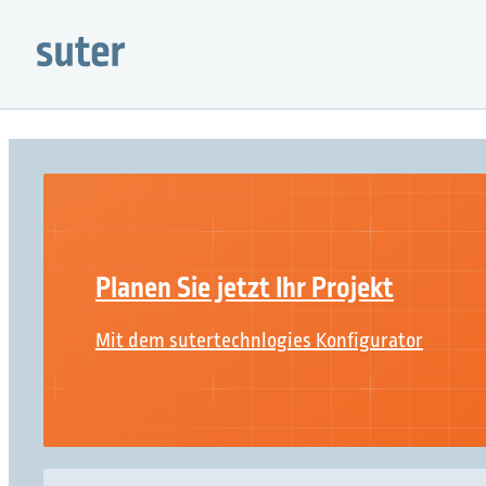
Planen Sie jetzt Ihr Projekt
Mit dem sutertechnlogies Konfigurator