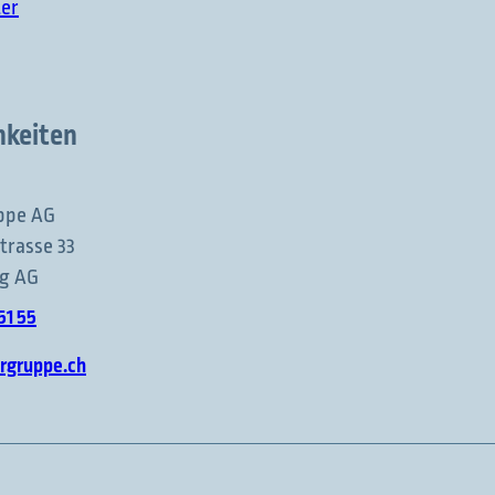
ter
hkeiten
ppe AG
trasse 33
ig AG
51 55
rgruppe.ch