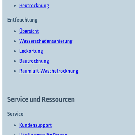
Heutrocknung
Entfeuchtung
Übersicht
Wasserschadensanierung
Was möchten Sie finden?
Leckortung
Bautrocknung
Raumluft-Wäschetrocknung
Suchen Sie etwas?
Service und Ressourcen
Service
Kundensupport