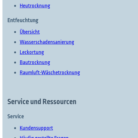
Heutrocknung
Entfeuchtung
Übersicht
Wasserschadensanierung
Was möchten Sie finden?
Leckortung
Bautrocknung
Raumluft-Wäschetrocknung
Suchen Sie etwas?
Service und Ressourcen
Service
Kundensupport