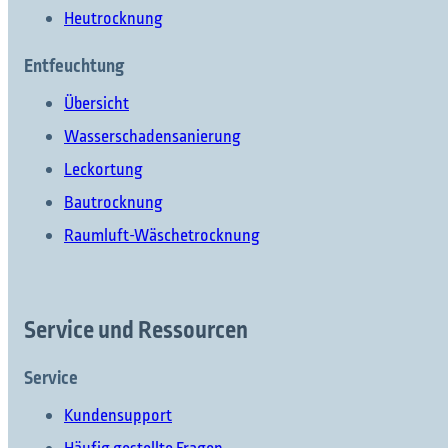
Heutrocknung
Entfeuchtung
Übersicht
Wasserschadensanierung
Was möchten Sie finden?
Leckortung
Bautrocknung
Raumluft-Wäschetrocknung
Suchen Sie etwas?
Service und Ressourcen
Service
Kundensupport