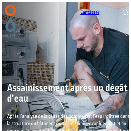
Contacter
Assainissement après un dégât
d’eau
Après l’analyse de la cause des dommages, l’eau infiltrée dans
la structure du bâtiment doit être éliminée rapidement et en
douceur. Cela permet d’éviter des dommages supplémentaires