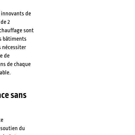
s innovants de
 de 2
chauffage sont
es bâtiments
s nécessiter
ce de
ins de chaque
able.
ace sans
te
 soutien du