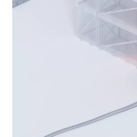
Que souhaitez-vous tro
Vous cherchez quelque chose ?