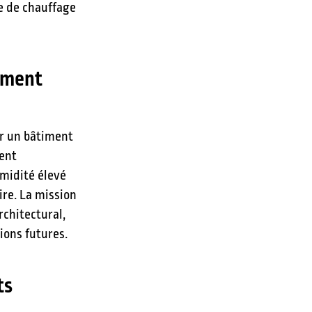
e de chauffage
timent
er un bâtiment
ment
umidité élevé
re. La mission
rchitectural,
ions futures.
ts