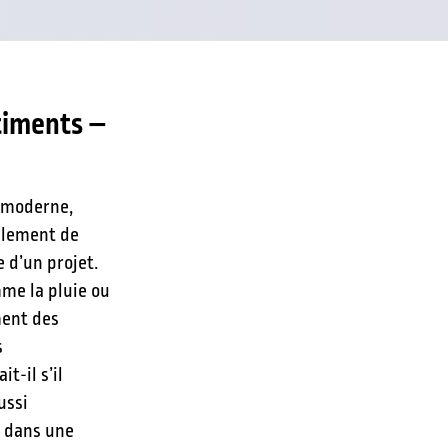
âtiments –
 moderne,
ulement de
e d’un projet.
me la pluie ou
ment des
s
t-il s’il
ussi
i dans une