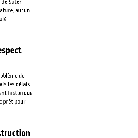
 de Suter.
rature, aucun
ulé
respect
problème de
is les délais
ent historique
c prêt pour
struction