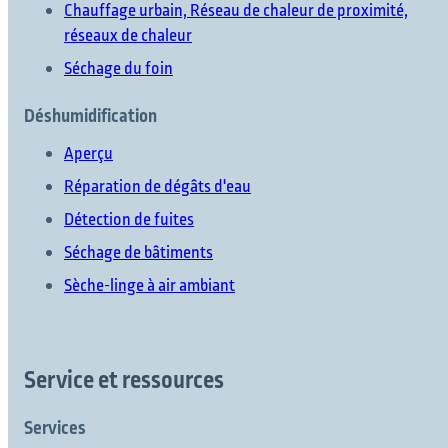
Chauffage urbain, Réseau de chaleur de proximité,
réseaux de chaleur
Séchage du foin
Déshumidification
Aperçu
Que souhaitez-vous trouver ?
Réparation de dégâts d'eau
Détection de fuites
Séchage de bâtiments
Vous cherchez quelque chose ?
Sèche-linge à air ambiant
Service et ressources
Services