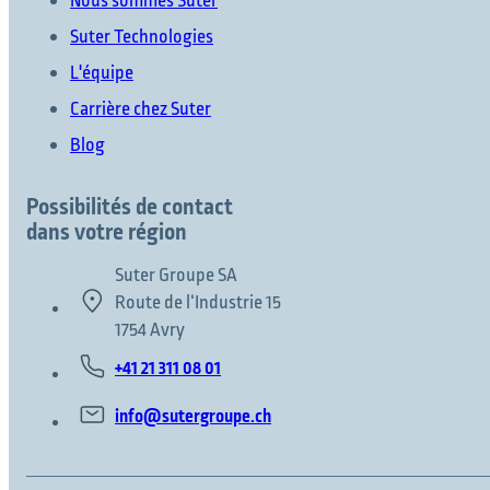
Nous sommes Suter
Suter Technologies
L'équipe
Carrière chez Suter
Blog
Possibilités de contact
dans votre région
Suter Groupe SA
Route de l‘Industrie 15
1754 Avry
+41 21 311 08 01
info@sutergroupe.ch