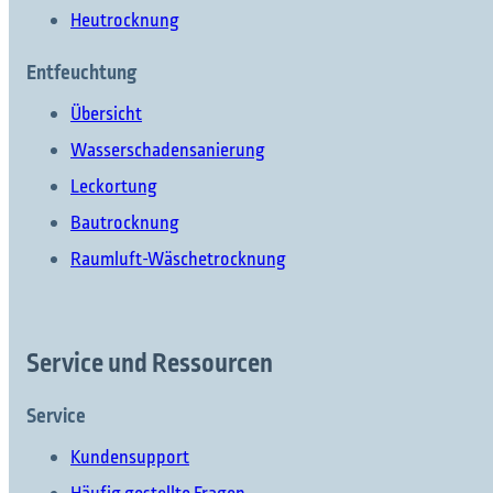
Heutrocknung
Entfeuchtung
Übersicht
Wasserschadensanierung
Was möchten Sie finden?
Leckortung
Bautrocknung
Raumluft-Wäschetrocknung
Suchen Sie etwas?
Service und Ressourcen
Service
Kundensupport