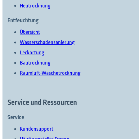
Heutrocknung
Entfeuchtung
Übersicht
Wasserschadensanierung
Was möchten Sie finden?
Leckortung
Bautrocknung
Raumluft-Wäschetrocknung
Suchen Sie etwas?
Service und Ressourcen
Service
Kundensupport