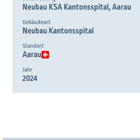
Neubau KSA Kantonsspital, Aarau
Gebäudeart
Neubau Kantonsspital
Standort
Aarau
Was möchten Sie finde
Jahr
2024
Suchen Sie etwas?