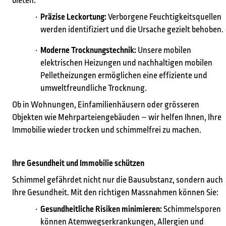
bieten:
Präzise Leckortung:
Verborgene Feuchtigkeitsquellen
werden identifiziert und die Ursache gezielt behoben.
Moderne Trocknungstechnik:
Unsere mobilen
elektrischen Heizungen und nachhaltigen mobilen
Pelletheizungen ermöglichen eine effiziente und
Was möchten Sie finden?
umweltfreundliche Trocknung.
Ob in Wohnungen, Einfamilienhäusern oder grösseren
Objekten wie Mehrparteiengebäuden – wir helfen Ihnen, Ihre
Immobilie wieder trocken und schimmelfrei zu machen.
Suchen Sie etwas?
Ihre Gesundheit und Immobilie schützen
Schimmel gefährdet nicht nur die Bausubstanz, sondern auch
Ihre Gesundheit. Mit den richtigen Massnahmen können Sie:
Gesundheitliche Risiken minimieren:
Schimmelsporen
können Atemwegserkrankungen, Allergien und